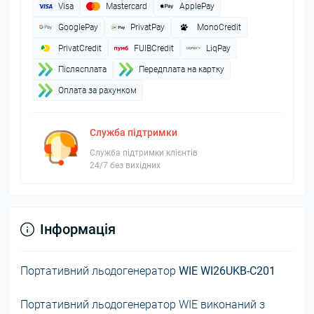
Visa
Mastercard
ApplePay
GooglePay
PrivatPay
MonoCredit
PrivatCredit
FUIBCredit
LiqPay
Пiслясплата
Передплата на картку
Оплата за рахунком
Служба підтримки
Служба підтримки клієнтів
24/7 без вихідних
Інформація
Портативний льодогенератор
WIE WI26UKB-С201
Портативний льодогенератор WIE виконаний з