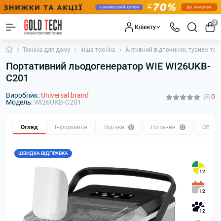
0
Клієнту
Техніка для дому
Інша техніка
Активний відпочинок, туризм та х
Портативний льодогенератор WIE WI26UKB-
С201
Виробник:
Universal brand
0
Модель:
WI26UKB-С201
Огляд
Інформація
Відгуки
0
Питання
0
Обмін
ШВИДКА ВІДПРАВКА
12
12
12