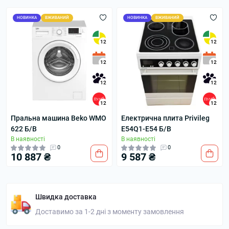
НОВИНКА
ВЖИВАНИЙ
НОВИНКА
ВЖИВАНИЙ
12
12
12
12
12
12
12
12
Пральна машина Beko WMO
Електрична плита Privileg
622 Б/В
E54Q1-E54 Б/В
В наявності
В наявності
0
0
10 887 ₴
9 587 ₴
Швидка доставка
Доставимо за 1-2 дні з моменту замовлення