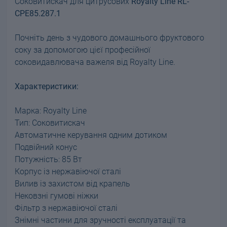
Соковитискач для цитрусових
Royalty Line RL-
CPE85.287.1
Почніть день з чудового домашнього фруктового
соку за допомогою цієї професійної
соковидавлювача важеля від Royalty Line.
Характеристики:
Марка: Royalty Line
Тип: Соковитискач
Автоматичне керування одним дотиком
Подвійний конус
Потужність: 85 Вт
Корпус із нержавіючої сталі
Вилив із захистом від крапель
Нековзні гумові ніжки
Фільтр з нержавіючої сталі
Знімні частини для зручності експлуатації та