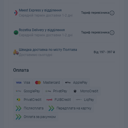
Meest Express у відділення
Тариф перевізника
Середній термін доставки 1-2 дні
Rozetka Delivery у відділення
Тариф перевізника
Середній термін доставки 1-2 дні
Швидка доставка по місту Полтава
Від 197 - 397 ₴
Доставимо сьогодні
Оплата
Visa
Mastercard
ApplePay
GooglePay
PrivatPay
MonoCredit
PrivatCredit
FUIBCredit
LiqPay
Пiслясплата
Передплата на картку
Оплата за рахунком