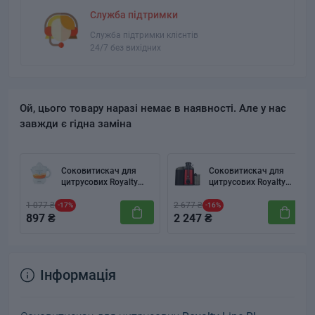
Служба підтримки
Служба підтримки клієнтів
24/7 без вихідних
Ой, цього товару наразі немає в наявності. Але у нас
завжди є гідна заміна
Соковитискач для
Соковитискач для
цитрусових Royalty
цитрусових Royalty
Line CP-25.287.1
Line RL-PJ19001 Red
1 077 ₴
2 677 ₴
-17%
-16%
897 ₴
2 247 ₴
Інформація