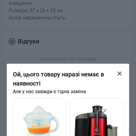
очищення
Розміри: 37 x 26 x 28 см
Колір: нержавіюча сталь
Відгуки
Немає відгуків про цей товар.
Ой, цього товару наразі немає в
+ Додати відгук
наявності
Але у нас завжди є гідна заміна
Немає відгуків про цей товар, станьте
першим, залиште свій відгук.