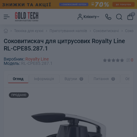
0
Клієнту
Техніка для кухні
Приготування напоїв
Соковитискачі
Сокови
Соковитискач для цитрусових Royalty Line
RL-CPE85.287.1
Виробник:
Royalty Line
0
Модель:
RL-CPE85.287.1
Огляд
Інформація
Відгуки
0
Питання
0
Обмін
ПРОДАНО