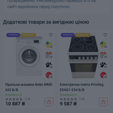
попередження. Рекомендуємо перевіряти їх на
сайті виробника перед покупкою.
Додаткові товари за вигідною ціною
НОВИНКА
ВЖИВАНИЙ
НОВИНКА
ВЖИВАНИЙ
12
12
12
12
12
12
12
12
Пральна машина Beko WMO
Електрична плита Privileg
622 Б/В
E54Q1-E54 Б/В
В наявності
В наявності
0
0
10 887 ₴
9 587 ₴