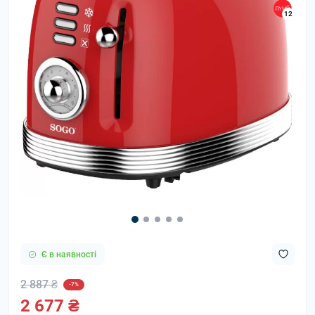
12
Є в наявності
2 887 ₴
-7%
2 677 ₴