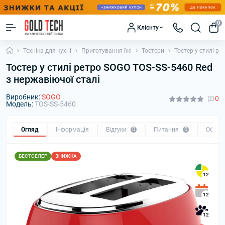
0
Клієнту
Техніка для кухні
Приготування їжі
Тостери
Тостер у стилі р
Тостер у стилі ретро SOGO TOS-SS-5460 Red
з нержавіючої сталі
Виробник:
SOGO
0
Модель:
TOS-SS-5460
Огляд
Інформація
Відгуки
0
Питання
0
Обмін
БЕСТСЕЛЕР
ЗНИЖКА
12
12
12