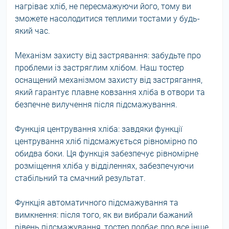
нагріває хліб, не пересмажуючи його, тому ви
зможете насолодитися теплими тостами у будь-
який час.
Механізм захисту від застрявання: забудьте про
проблеми із застряглим хлібом. Наш тостер
оснащений механізмом захисту від застрягання,
який гарантує плавне ковзання хліба в отвори та
безпечне вилучення після підсмажування.
Функція центрування хліба: завдяки функції
центрування хліб підсмажується рівномірно по
обидва боки. Ця функція забезпечує рівномірне
розміщення хліба у відділеннях, забезпечуючи
стабільний та смачний результат.
Функція автоматичного підсмажування та
вимкнення: після того, як ви вибрали бажаний
рівень підсмажування, тостер подбає про все інше.