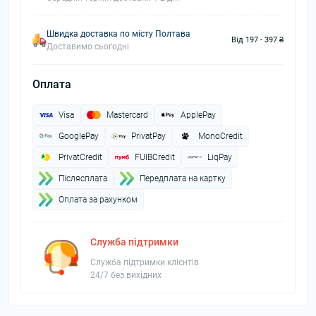
Швидка доставка по місту Полтава
Від 197 - 397 ₴
Доставимо сьогодні
Оплата
Visa
Mastercard
ApplePay
GooglePay
PrivatPay
MonoCredit
PrivatCredit
FUIBCredit
LiqPay
Пiслясплата
Передплата на картку
Оплата за рахунком
Служба підтримки
Служба підтримки клієнтів
24/7 без вихідних