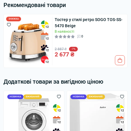
Рекомендовані товари
Тостер у стилі ретро SOGO TOS-SS-
ЗНИЖКА
5470 Beige
12
В наявності
0
12
2 887 ₴
-7%
12
2 677 ₴
12
Додаткові товари за вигідною ціною
НОВИНКА
ВЖИВАНИЙ
НОВИНКА
ВЖИВАНИЙ
12
12
12
12