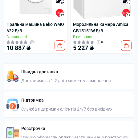
12
12
12
12
Пральна машина Beko WMO
Морозильна камера Amica
622 Б/В
GB15151W Б/В
В наявності
В наявності
0
0
10 887 ₴
5 227 ₴
Швидка доставка
Доставимо за 1-2 дні з моменту замовлення
Підтримка
Служба підтримки клієнтів 24/7 без вихідних
Розстрочка
Зручно оформляй оплату частинами або розстрочку