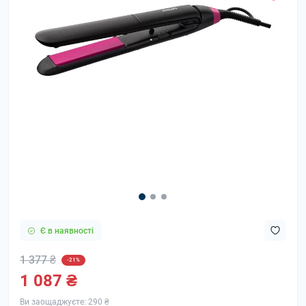
Є в наявності
1 377 ₴
-21%
1 087 ₴
Ви заощаджуєте:
290 ₴