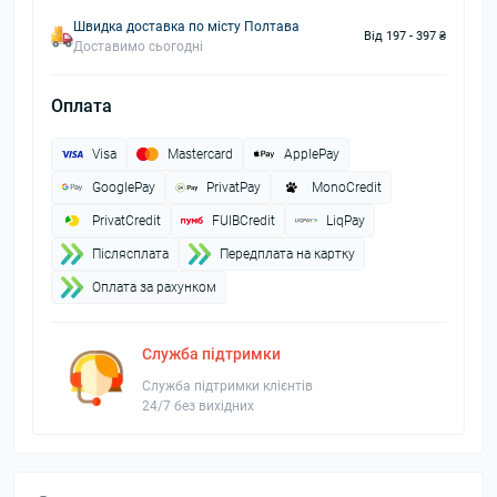
Швидка доставка по місту Полтава
Від 197 - 397 ₴
Доставимо сьогодні
Оплата
Visa
Mastercard
ApplePay
GooglePay
PrivatPay
MonoCredit
PrivatCredit
FUIBCredit
LiqPay
Пiслясплата
Передплата на картку
Оплата за рахунком
Служба підтримки
Служба підтримки клієнтів
24/7 без вихідних