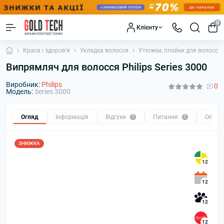
0
Клієнту
Краса і здоров'я
Укладка волосся
Утюжки, плойки для волосся
Випрямляч для волосся Philips Series 3000
Виробник:
Philips
0
Модель:
Series 3000
Огляд
Інформація
Відгуки
0
Питання
0
Обмін
ЗНИЖКА
12
12
12
12