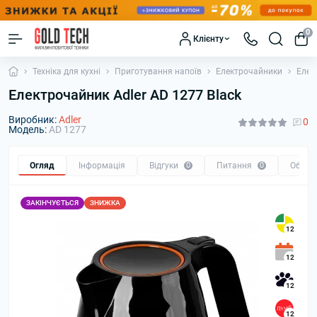
0
Клієнту
Техніка для кухні
Приготування напоїв
Електрочайники
Елек
Електрочайник Adler AD 1277 Black
Виробник:
Adler
0
Модель:
AD 1277
Огляд
Інформація
Відгуки
0
Питання
0
Обмін
ЗАКІНЧУЄТЬСЯ
ЗНИЖКА
12
12
12
12