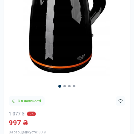
Є в наявності
1 077 ₴
-7%
997 ₴
Ви заощаджуєте:
80 ₴