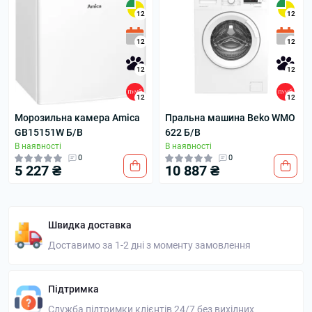
12
12
12
12
12
12
12
12
Морозильна камера Amica
Пральна машина Beko WMO
GB15151W Б/В
622 Б/В
В наявності
В наявності
0
0
5 227 ₴
10 887 ₴
Швидка доставка
Доставимо за 1-2 дні з моменту замовлення
Підтримка
Служба підтримки клієнтів 24/7 без вихідних