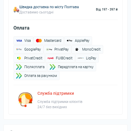
Швидка доставка по місту Полтава
Від 197 - 397 ₴
Доставимо сьогодні
Оплата
Visa
Mastercard
ApplePay
GooglePay
PrivatPay
MonoCredit
PrivatCredit
FUIBCredit
LiqPay
Пiслясплата
Передплата на картку
Оплата за рахунком
Служба підтримки
Служба підтримки клієнтів
24/7 без вихідних