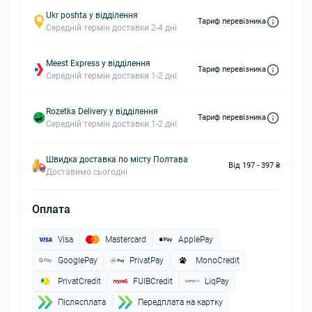
Ukr poshta у відділення
Тариф перевізника
Середній термін доставки 2-4 дні
Meest Express у відділення
Тариф перевізника
Середній термін доставки 1-2 дні
Rozetka Delivery у відділення
Тариф перевізника
Середній термін доставки 1-2 дні
Швидка доставка по місту Полтава
Від 197 - 397 ₴
Доставимо сьогодні
Оплата
Visa
Mastercard
ApplePay
GooglePay
PrivatPay
MonoCredit
PrivatCredit
FUIBCredit
LiqPay
Пiслясплата
Передплата на картку