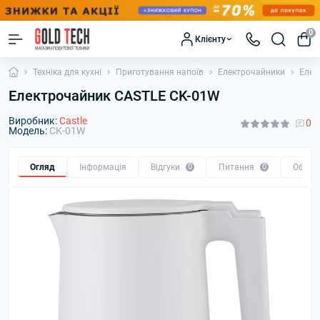
0
Клієнту
Техніка для кухні
Приготування напоїв
Електрочайники
Елек
Електрочайник CASTLE CK-01W
Виробник:
Castle
0
Модель:
CK-01W
Огляд
Інформація
Відгуки
0
Питання
0
Обмін