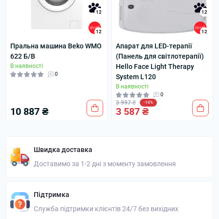
12
12
12
12
Пральна машина Beko WMO
Апарат для LED-терапії
622 Б/В
(Панель для світлотерапії)
В наявності
Hello Face Light Therapy
0
System L120
В наявності
0
3 997 ₴
-10%
10 887 ₴
3 587 ₴
Швидка доставка
Доставимо за 1-2 дні з моменту замовлення
Підтримка
Служба підтримки клієнтів 24/7 без вихідних