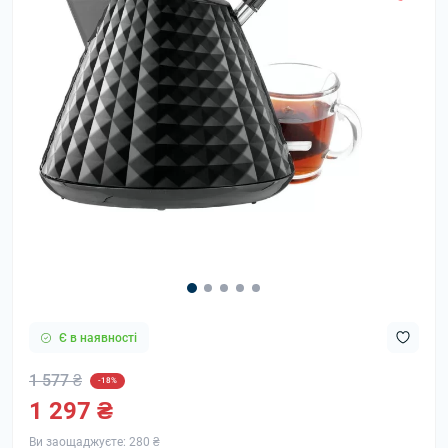
Є в наявності
1 577 ₴
-18%
1 297 ₴
Ви заощаджуєте:
280 ₴