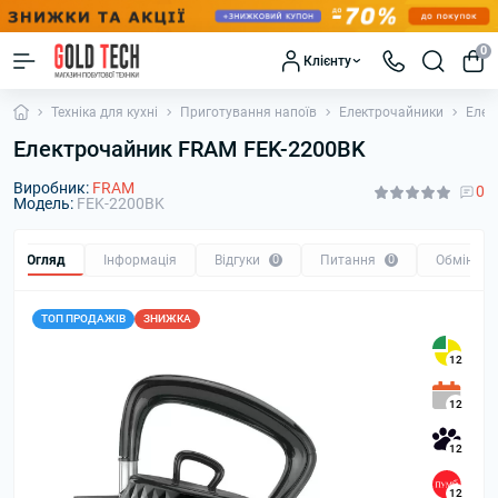
0
Клієнту
Техніка для кухні
Приготування напоїв
Електрочайники
Елек
Електрочайник FRAM FEK-2200BK
Виробник:
FRAM
0
Модель:
FEK-2200BK
Огляд
Інформація
Відгуки
0
Питання
0
Обмін та
ТОП ПРОДАЖІВ
ЗНИЖКА
12
12
12
12