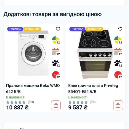
Додаткові товари за вигідною ціною
НОВИНКА
ВЖИВАНИЙ
НОВИНКА
ВЖИВАНИЙ
12
12
12
12
12
12
12
12
Пральна машина Beko WMO
Електрична плита Privileg
622 Б/В
E54Q1-E54 Б/В
В наявності
В наявності
0
0
10 887 ₴
9 587 ₴