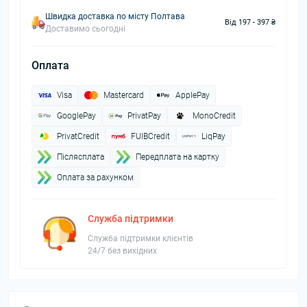
Швидка доставка по місту Полтава
Від 197 - 397 ₴
Доставимо сьогодні
Оплата
Visa
Mastercard
ApplePay
GooglePay
PrivatPay
MonoCredit
PrivatCredit
FUIBCredit
LiqPay
Пiслясплата
Передплата на картку
Оплата за рахунком
Служба підтримки
Служба підтримки клієнтів
24/7 без вихідних