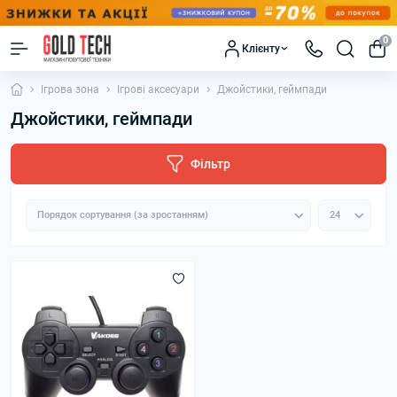
0
Клієнту
Ігрова зона
Ігрові аксесуари
Джойстики, геймпади
Джойстики, геймпади
Фільтр