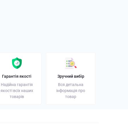
орний ліхтарик: як
і на що звернути
01 листопада 2025
Гарантія якості
Зручний вибір
Надійна гарантія
Вся детальна
якості всіх наших
інформація про
товарів
товар