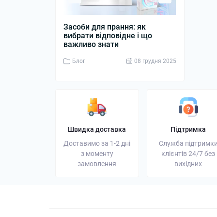
Засоби для прання: як
Дизельний 
вибрати відповідне і що
джерело ен
важливо знати
бізнесу
Блог
08 грудня 2025
Блог
Швидка доставка
Підтримка
Доставимо за 1-2 дні
Служба підтримк
з моменту
клієнтів 24/7 без
замовлення
вихідних