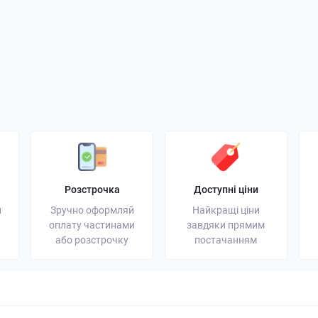
генератор: надійне
Портативна зарядна станція:
Акумулят
ергії для дому та
універсальне резервне
вибрати 
джерело енергії
увагу
03 грудня 2025
Блог
13 листопада 2025
Блог
Розстрочка
Доступні ціни
и
Зручно оформляй
Найкращі ціни
оплату частинами
завдяки прямим
або розстрочку
постачанням