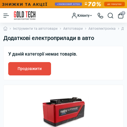
0
Клієнту
Інструменти та автотовари
Автотовари
Автоелектроніка
Дод
Додаткові електроприлади в авто
У даній категорії немає товарів.
Продовжити