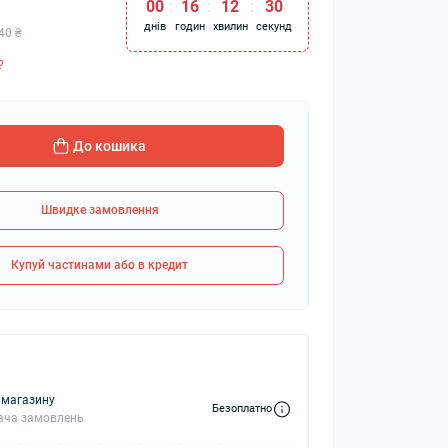
00
:
16
:
12
:
29
днів
годин
хвилин
секунд
40 ₴
?
колонки
Мікрофони
 колонки
До кошика
Швидке замовлення
Купуй частинами або в кредит
 магазину
Безоплатно
ача замовлень