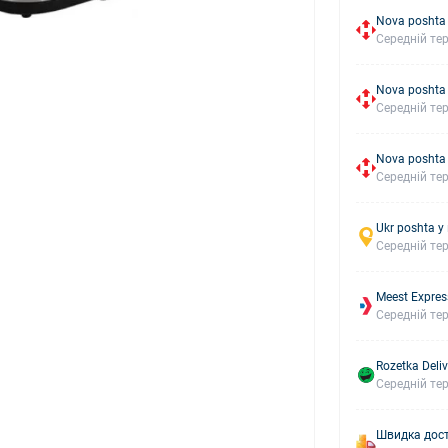
Nova poshta 
Середній тер
Nova poshta
Середній тер
Nova poshta
Середній тер
Ukr poshta у
Середній тер
Meest Expres
Середній тер
Rozetka Deliv
Середній тер
Швидка дост