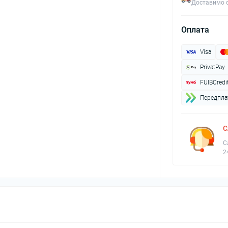
Доставимо с
Оплата
Visa
PrivatPay
FUIBCredi
Передплат
С
С
2