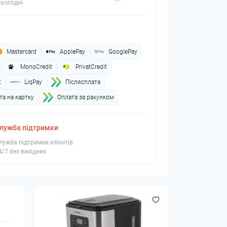
ьогодні
Mastercard
ApplePay
GooglePay
MonoCredit
PrivatCredit
t
LiqPay
Пiслясплата
а на картку
Оплата за рахунком
лужба підтримки
лужба підтримки клієнтів
4/7 без вихідних