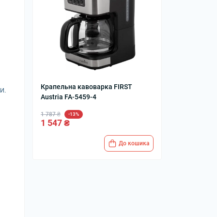
Крапельна кавоварка FIRST
и.
Austria FA-5459-4
1 787 ₴
-13%
1 547 ₴
До кошика