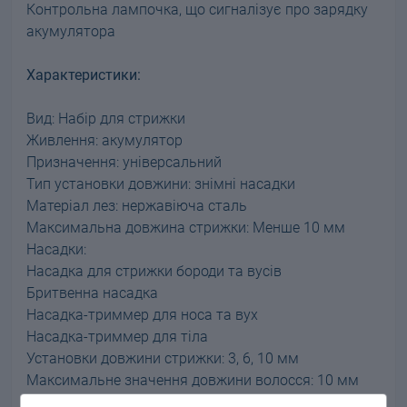
Контрольна лампочка, що сигналізує про зарядку
акумулятора
Характеристики:
Вид: Набір для стрижки
Живлення: акумулятор
Призначення: універсальний
Тип установки довжини: знімні насадки
Матеріал лез: нержавіюча сталь
Максимальна довжина стрижки: Менше 10 мм
Насадки:
Насадка для стрижки бороди та вусів
Бритвенна насадка
Насадка-триммер для носа та вух
Насадка-триммер для тіла
Установки довжини стрижки: 3, 6, 10 мм
Максимальне значення довжини волосся: 10 мм
Індикатор заряду батареї: є