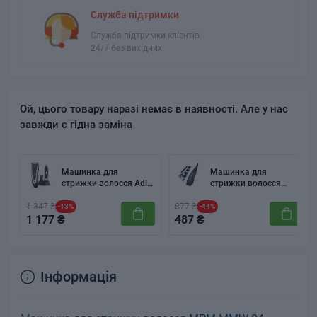
Служба підтримки
Служба підтримки клієнтів
24/7 без вихідних
Ой, цього товару наразі немає в наявності. Але у нас
завжди є гідна заміна
Машинка для
Машинка для
стрижки волосся Adler
стрижки волосся
AD 2822
FIRST Austria FA-5674-
4
1 347 ₴
877 ₴
-13%
-44%
1 177 ₴
487 ₴
Інформація