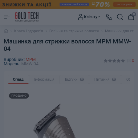
0
Клієнту
Краса і здоров'я
Гоління та стрижка волосся
Машинки для стр
Машинка для стрижки волосся MPM MMW-
04
Виробник:
MPM
0
Модель:
MMW-04
Огляд
Інформація
Відгуки
0
Питання
0
Обмін
ПРОДАНО