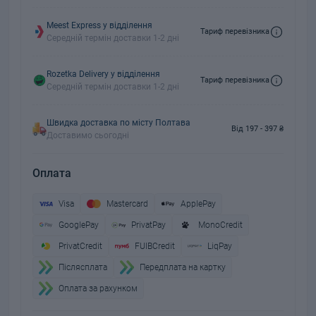
Meest Express у відділення
Тариф перевізника
Середній термін доставки 1-2 дні
Rozetka Delivery у відділення
Тариф перевізника
Середній термін доставки 1-2 дні
Швидка доставка по місту Полтава
Від 197 - 397 ₴
Доставимо сьогодні
Оплата
Visa
Mastercard
ApplePay
GooglePay
PrivatPay
MonoCredit
PrivatCredit
FUIBCredit
LiqPay
Пiслясплата
Передплата на картку
Оплата за рахунком