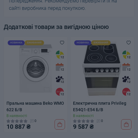
попередження. Рекомендуємо перевіряти їх на
сайті виробника перед покупкою.
Додаткові товари за вигідною ціною
НОВИНКА
ВЖИВАНИЙ
НОВИНКА
ВЖИВАНИЙ
12
12
12
12
12
12
12
12
Пральна машина Beko WMO
Електрична плита Privileg
622 Б/В
E54Q1-E54 Б/В
В наявності
В наявності
0
0
10 887 ₴
9 587 ₴