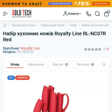
0
Клієнту
Техніка для кухні
Товари для кухні
Ножі
Набір кухонних ножів
Набір кухонних ножів Royalty Line RL-NC07R
Red
Виробник:
Royalty Line
0
Модель:
RL-NC07R
Огляд
Інформація
Відгуки
0
Питання
0
Обмін
ХІТ
ЗНИЖКА