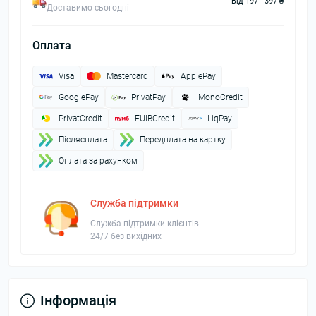
Від 197 - 397 ₴
Доставимо сьогодні
Оплата
Visa
Mastercard
ApplePay
GooglePay
PrivatPay
MonoCredit
PrivatCredit
FUIBCredit
LiqPay
Пiслясплата
Передплата на картку
Оплата за рахунком
Служба підтримки
Служба підтримки клієнтів
24/7 без вихідних
Інформація