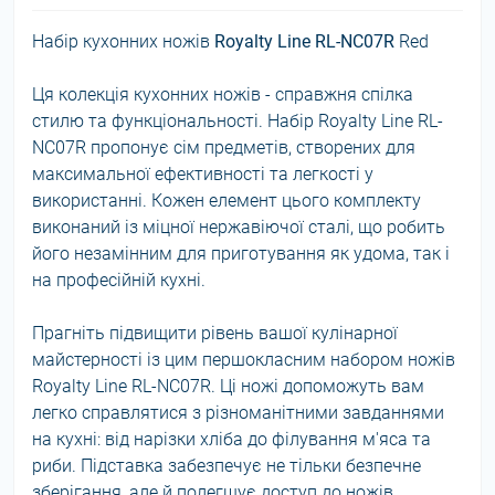
Набір кухонних ножів
Royalty Line RL-NC07R
Red
Ця колекція кухонних ножів - справжня спілка
стилю та функціональності. Набір Royalty Line RL-
NC07R пропонує сім предметів, створених для
максимальної ефективності та легкості у
використанні. Кожен елемент цього комплекту
виконаний із міцної нержавіючої сталі, що робить
його незамінним для приготування як удома, так і
на професійній кухні.
Прагніть підвищити рівень вашої кулінарної
майстерності із цим першокласним набором ножів
Royalty Line RL-NC07R. Ці ножі допоможуть вам
легко справлятися з різноманітними завданнями
на кухні: від нарізки хліба до філування м'яса та
риби. Підставка забезпечує не тільки безпечне
зберігання, але й полегшує доступ до ножів,