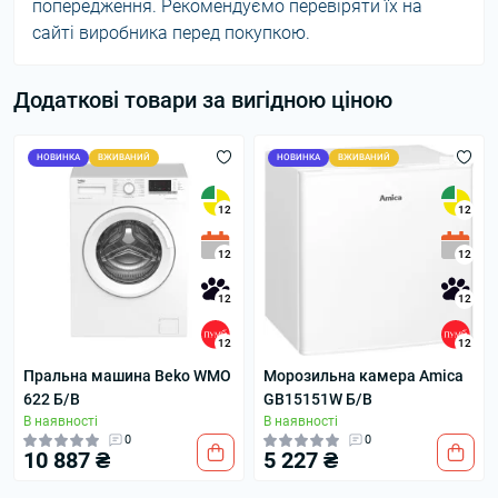
попередження. Рекомендуємо перевіряти їх на
сайті виробника перед покупкою.
Додаткові товари за вигідною ціною
НОВИНКА
ВЖИВАНИЙ
НОВИНКА
ВЖИВАНИЙ
12
12
12
12
12
12
12
12
Пральна машина Beko WMO
Морозильна камера Amica
622 Б/В
GB15151W Б/В
В наявності
В наявності
0
0
10 887 ₴
5 227 ₴