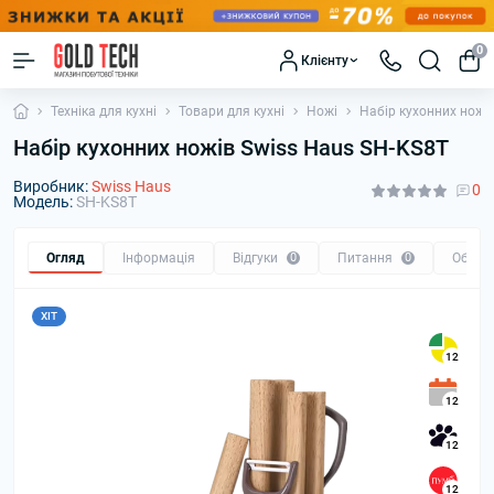
0
Клієнту
Техніка для кухні
Товари для кухні
Ножі
Набір кухонних ножі
Набір кухонних ножів Swiss Haus SH-KS8T
Виробник:
Swiss Haus
0
Модель:
SH-KS8T
Огляд
Інформація
Відгуки
0
Питання
0
Обмін
ХІТ
12
12
12
12