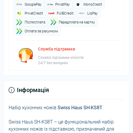
GooglePay
PrivatPay
MonoCredit
PrivatCredit
FUIBCredit
LiqPay
Пiслясплата
Передплата на картку
Оплата за рахунком
Служба підтримки
Служба підтримки клієнтів
24/7 без вихідних
Інформація
Набір кухонних ножів
Swiss Haus SH-KS8T
Swiss Haus SH-KS8T – це функціональний набір
кухонних ножів із підставкою, призначений для