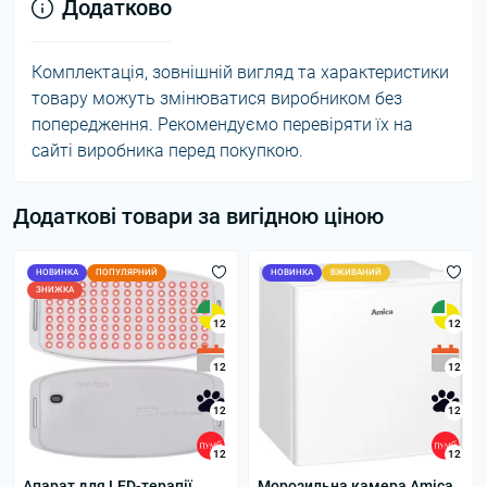
Додатково
Комплектація, зовнішній вигляд та характеристики
товару можуть змінюватися виробником без
попередження. Рекомендуємо перевіряти їх на
сайті виробника перед покупкою.
Додаткові товари за вигідною ціною
НОВИНКА
ПОПУЛЯРНИЙ
НОВИНКА
ВЖИВАНИЙ
ЗНИЖКА
12
12
12
12
12
12
12
12
Апарат для LED-терапії
Морозильна камера Amica