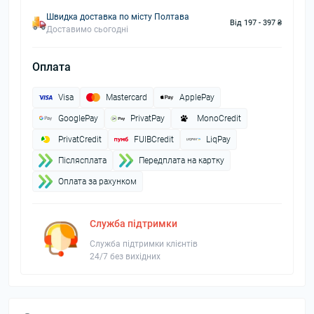
Швидка доставка по місту Полтава
Від 197 - 397 ₴
Доставимо сьогодні
Оплата
Visa
Mastercard
ApplePay
GooglePay
PrivatPay
MonoCredit
PrivatCredit
FUIBCredit
LiqPay
Пiслясплата
Передплата на картку
Оплата за рахунком
Служба підтримки
Служба підтримки клієнтів
24/7 без вихідних