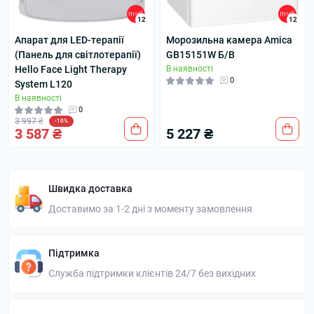
12
12
Апарат для LED-терапії
Морозильна камера Amica
(Панель для світлотерапії)
GB15151W Б/В
Hello Face Light Therapy
В наявності
0
System L120
В наявності
0
3 997 ₴
-10%
3 587 ₴
5 227 ₴
Швидка доставка
Доставимо за 1-2 дні з моменту замовлення
Підтримка
Служба підтримки клієнтів 24/7 без вихідних