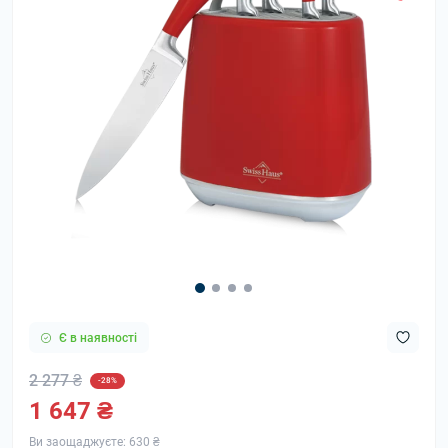
Є в наявності
2 277 ₴
-28%
1 647 ₴
Ви заощаджуєте:
630 ₴