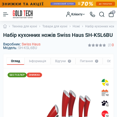
0
Клієнту
Техніка для кухні
Товари для кухні
Ножі
Набір кухонних ножі
Набір кухонних ножів Swiss Haus SH-KSL6BU
Виробник:
Swiss Haus
0
Модель:
SH-KSL6BU
Огляд
Інформація
Відгуки
0
Питання
0
Обмін
БЕСТСЕЛЕР
ЗНИЖКА
12
12
12
12