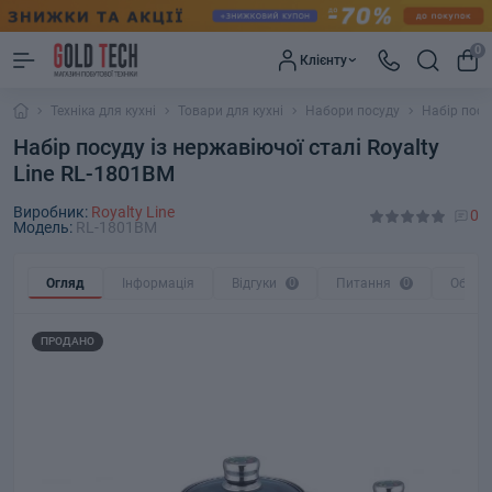
0
Клієнту
Техніка для кухні
Товари для кухні
Набори посуду
Набір посу
Набір посуду із нержавіючої сталі Royalty
Line RL-1801BM
Виробник:
Royalty Line
0
Модель:
RL-1801BM
Огляд
Інформація
Відгуки
0
Питання
0
Обмін
ПРОДАНО