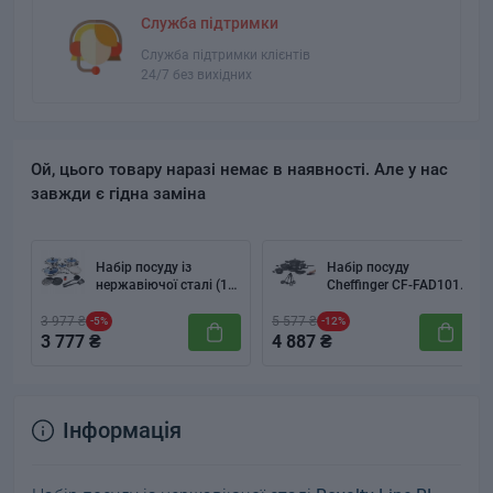
Служба підтримки
Служба підтримки клієнтів
24/7 без вихідних
Ой, цього товару наразі немає в наявності. Але у нас
завжди є гідна заміна
Набір посуду із
Набір посуду
нержавіючої сталі (16
Cheffinger CF-FAD1010
предметів) Royalty Line
Black
RL-16RGNM
3 977 ₴
5 577 ₴
-5%
-12%
3 777 ₴
4 887 ₴
Інформація