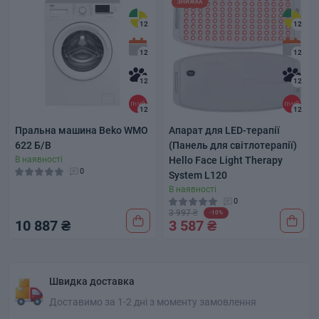
ЗНИЖКА
12
12
12
12
12
12
12
12
Пральна машина Beko WMO
Апарат для LED-терапії
622 Б/В
(Панель для світлотерапії)
В наявності
Hello Face Light Therapy
0
System L120
В наявності
0
3 997 ₴
-10%
10 887 ₴
3 587 ₴
Швидка доставка
Доставимо за 1-2 дні з моменту замовлення