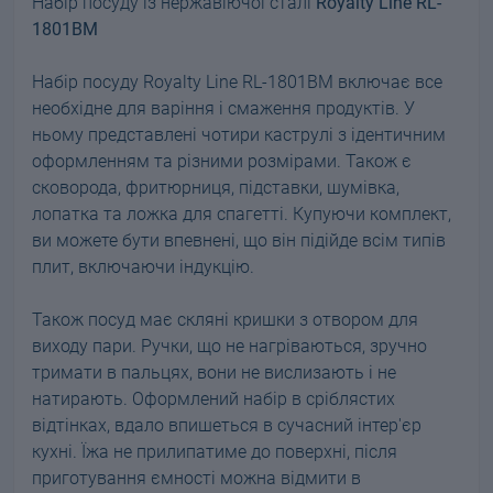
Набір посуду із нержавіючої сталі
Royalty Line RL-
1801BM
Набір посуду Royalty Line RL-1801BM включає все
необхідне для варіння і смаження продуктів. У
ньому представлені чотири каструлі з ідентичним
оформленням та різними розмірами. Також є
сковорода, фритюрниця, підставки, шумівка,
лопатка та ложка для спагетті. Купуючи комплект,
ви можете бути впевнені, що він підійде всім типів
плит, включаючи індукцію.
Також посуд має скляні кришки з отвором для
виходу пари. Ручки, що не нагріваються, зручно
тримати в пальцях, вони не вислизають і не
натирають. Оформлений набір в сріблястих
відтінках, вдало впишеться в сучасний інтер'єр
кухні. Їжа не прилипатиме до поверхні, після
приготування ємності можна відмити в