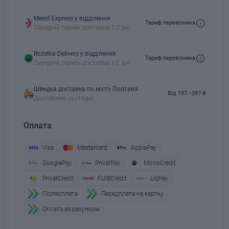
Meest Express у відділення
Тариф перевізника
Середній термін доставки 1-2 дні
Rozetka Delivery у відділення
Тариф перевізника
Середній термін доставки 1-2 дні
Швидка доставка по місту Полтава
Від 197 - 397 ₴
Доставимо сьогодні
Оплата
Visa
Mastercard
ApplePay
GooglePay
PrivatPay
MonoCredit
PrivatCredit
FUIBCredit
LiqPay
Пiслясплата
Передплата на картку
Оплата за рахунком