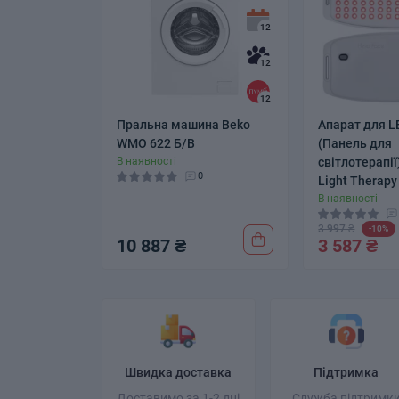
12
12
12
Пральна машина Beko
Апарат для L
WMO 622 Б/В
(Панель для
В наявності
світлотерапії
0
Light Therapy
В наявності
3 997 ₴
-10%
10 887 ₴
3 587 ₴
Швидка доставка
Підтримка
Доставимо за 1-2 дні
Служба підтримк