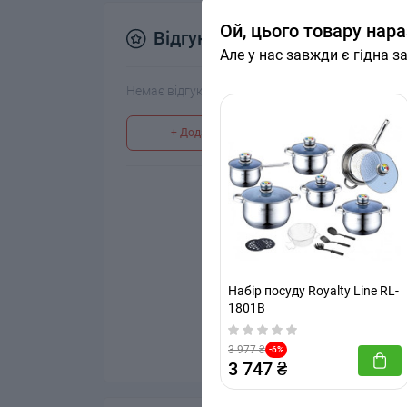
Ой, цього товару нара
Відгуки
Але у нас завжди є гідна з
Немає відгуків про цей товар.
+ Додати відгук
Немає відгуків про цей
Набір посуду Royalty Line RL-
1801B
3 977 ₴
-6%
3 747 ₴