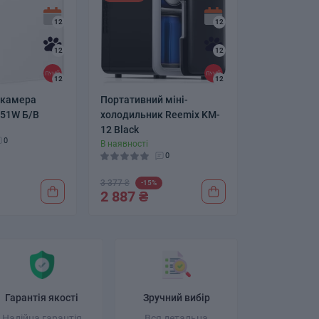
12
12
12
12
12
12
 камера
Портативний міні-
151W Б/В
холодильник Reemix KM-
12 Black
0
В наявності
0
3 377 ₴
-15%
2 887 ₴
Гарантія якості
Зручний вибір
Надійна гарантія
Вся детальна