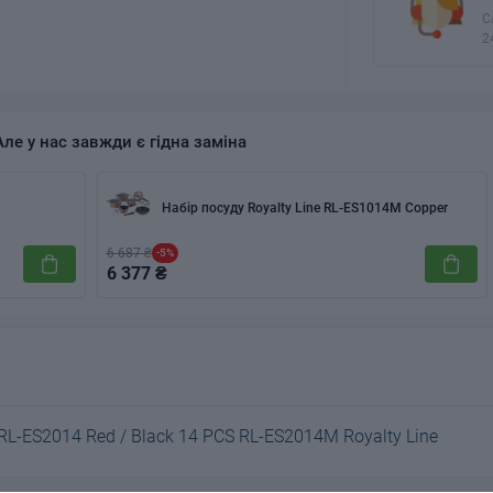
С
2
Але у нас завжди є гідна заміна
Набір посуду Royalty Line RL-ES1014M Copper
6 687 ₴
-5%
6 377 ₴
RL-ES2014 Red / Black 14 PCS RL-ES2014M Royalty Line