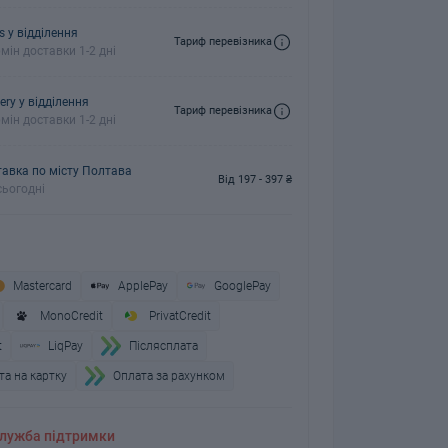
s у відділення
Тариф перевізника
мін доставки 1-2 дні
ery у відділення
Тариф перевізника
мін доставки 1-2 дні
авка по місту Полтава
Від 197 - 397 ₴
ьогодні
Mastercard
ApplePay
GooglePay
MonoCredit
PrivatCredit
t
LiqPay
Пiслясплата
а на картку
Оплата за рахунком
лужба підтримки