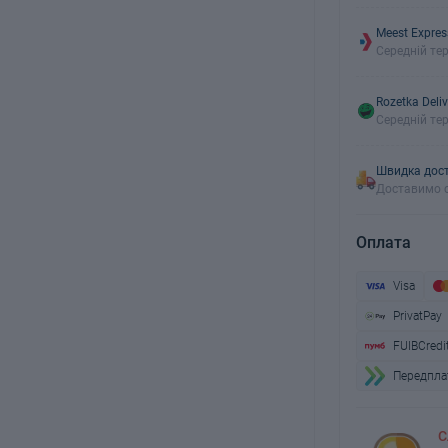
Meest Expres
Середній тер
Rozetka Deliv
Середній тер
Швидка дост
Доставимо с
Оплата
Visa
PrivatPay
FUIBCredi
Передплат
С