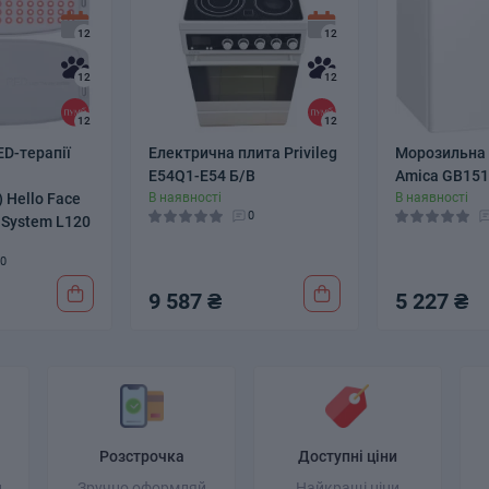
12
12
12
12
12
12
ED-терапії
Електрична плита Privileg
Морозильна
E54Q1-E54 Б/В
Amica GB15
) Hello Face
В наявності
В наявності
0
 System L120
0
9 587 ₴
5 227 ₴
Розстрочка
Доступні ціни
и
Зручно оформляй
Найкращі ціни