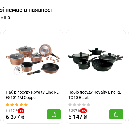
зі немає в наявності
аміна
 товар, станьте першим, залиште свій відгук.
Набір посуду Royalty Line RL-
Набір посуду Royalty Line RL-
ES1014M Copper
TO10 Black
6 687 ₴
5 397 ₴
-5%
-5%
6 377 ₴
5 147 ₴