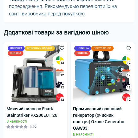
попередження. Рекомендуємо перевіряти їх на
сайті виробника перед покупкою.
Додаткові товари за вигідною ціною
НОВИНКА
ВІТРИННИЙ ВАРІАНТ
НОВИНКА
ПОПУЛЯРНИЙ
ЗНИЖКА
ЗНИЖКА
12
12
12
12
12
12
12
12
Миючий пилосос Shark
Промисловий озоновий
StainStriker PX200EUT 26
генератор (очисник
В наявності
повітря) Ozone Generator
0
OAW03
В наявності