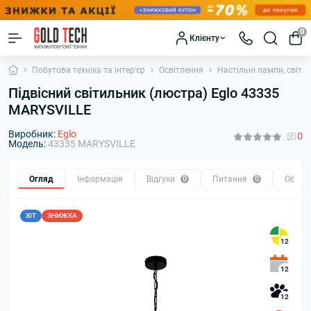
0
Клієнту
Побутова техніка та інтер'єр
Освітлення
Настільні лампи, світи
Підвісний світильник (люстра) Eglo 43335
MARYSVILLE
Виробник:
Eglo
0
Модель:
43335 MARYSVILLE
Огляд
Інформація
Відгуки
0
Питання
0
Обмін
ХІТ
ЗНИЖКА
12
12
12