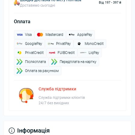
Швидка доставка по місту Полтава
Від 197 - 397 ₴
Доставимо сьогодні
Оплата
Visa
Mastercard
ApplePay
GooglePay
PrivatPay
MonoCredit
PrivatCredit
FUIBCredit
LiqPay
Пiслясплата
Передплата на картку
Оплата за рахунком
Служба підтримки
Служба підтримки клієнтів
24/7 без вихідних
Інформація