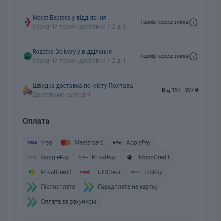
Meest Express у відділення
Тариф перевізника
Середній термін доставки 1-2 дні
Rozetka Delivery у відділення
Тариф перевізника
Середній термін доставки 1-2 дні
Швидка доставка по місту Полтава
Від 197 - 397 ₴
Доставимо сьогодні
Оплата
Visa
Mastercard
ApplePay
GooglePay
PrivatPay
MonoCredit
PrivatCredit
FUIBCredit
LiqPay
Пiслясплата
Передплата на картку
Оплата за рахунком