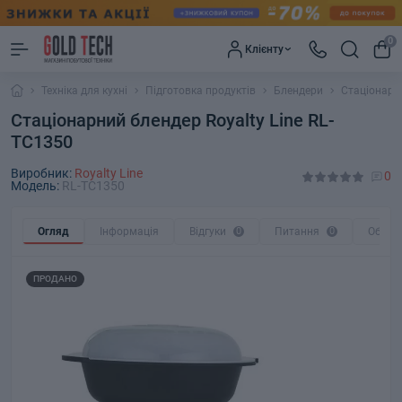
0
Клієнту
Техніка для кухні
Підготовка продуктів
Блендери
Стаціонарни
Стаціонарний блендер Royalty Line RL-
TC1350
Виробник:
Royalty Line
0
Модель:
RL-TC1350
Огляд
Інформація
Відгуки
0
Питання
0
Обмін
ПРОДАНО