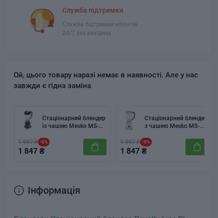
Служба підтримки
Служба підтримки клієнтів
24/7 без вихідних
Ой, цього товару наразі немає в наявності. Але у нас
завжди є гідна заміна
Стаціонарний блендер
Стаціонарний блендер
із чашею Mesko MS-
з чашею Mesko MS-
4079 Black
4079BE
1 997 ₴
1 997 ₴
-8%
-8%
1 847 ₴
1 847 ₴
Інформація