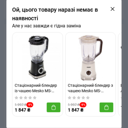
Ой, цього товару наразі немає в
наявності
Але у нас завжди є гідна заміна
Питання та відповіді
Додайте питання, і ми відповімо найближчим часом.
+ Додати питання
Стаціонарний блендер
Стаціонарний блендер з
Бле
Немає питань про даний товар, станьте
із чашею Mesko MS-
чашею Mesko MS-
Adl
першим і задайте своє питання.
4079 Black
4079BE
1 997 ₴
1 997 ₴
-8%
-8%
1 8
1 847 ₴
1 847 ₴