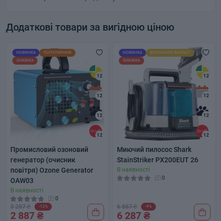
Додаткові товари за вигідною ціною
НОВИНКА
ПОПУЛЯРНИЙ
НОВИНКА
ВІТРИННИЙ ВАРІАНТ
ЗНИЖКА
ЗНИЖКА
12
12
12
12
12
12
12
12
Промисловий озоновий
Миючий пилосос Shark
генератор (очисник
StainStriker PX200EUT 26
повітря) Ozone Generator
В наявності
0
OAW03
В наявності
0
3 287 ₴
6 887 ₴
-12%
-9%
2 887 ₴
6 287 ₴