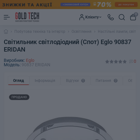
0
Клієнту
Побутова техніка та інтер'єр
Освітлення
Настільні лампи, світи
Світильник світлодіодний (Спот) Eglo 90837
ERIDAN
Виробник:
Eglo
0
Модель:
90837 ERIDAN
Огляд
Інформація
Відгуки
0
Питання
0
Обмін
ПРОДАНО