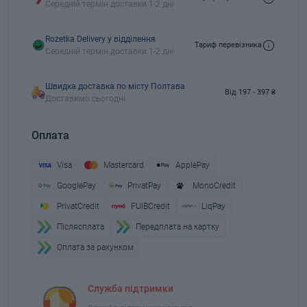
Середній термін доставки 1-2 дні
Rozetka Delivery у відділення
Тариф перевізника
Середній термін доставки 1-2 дні
Швидка доставка по місту Полтава
Від 197 - 397 ₴
Доставимо сьогодні
Оплата
Visa
Mastercard
ApplePay
GooglePay
PrivatPay
MonoCredit
PrivatCredit
FUIBCredit
LiqPay
Пiслясплата
Передплата на картку
Оплата за рахунком
Служба підтримки