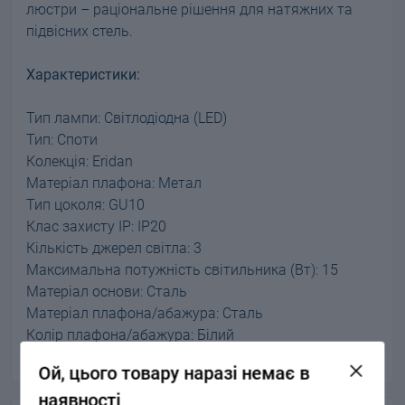
люстри – раціональне рішення для натяжних та
підвісних стель.
Характеристики:
Тип лампи: Світлодіодна (LED)
Тип: Споти
Колекція: Eridan
Матеріал плафона: Метал
Тип цоколя: GU10
Клас захисту IP: IP20
Кількість джерел світла: 3
Максимальна потужність світильника (Вт): 15
Матеріал основи: Сталь
Матеріал плафона/абажура: Сталь
Колір плафона/абажура: Білий
Колір основи: Хром
Ой, цього товару наразі немає в
наявності