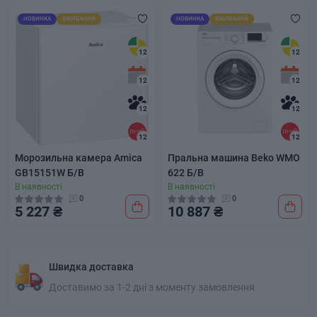
НОВИНКА
ВЖИВАНИЙ
НОВИНКА
ВЖИВАНИЙ
12
12
12
12
12
12
12
12
Морозильна камера Amica
Пральна машина Beko WMO
GB15151W Б/В
622 Б/В
В наявності
В наявності
0
0
5 227 ₴
10 887 ₴
Швидка доставка
Доставимо за 1-2 дні з моменту замовлення