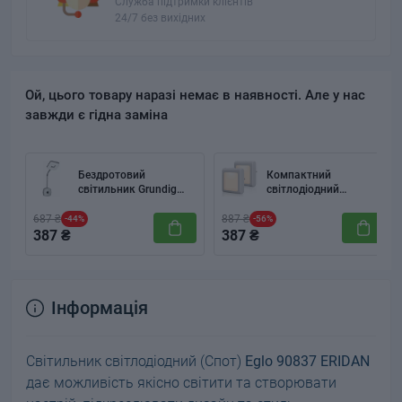
Служба підтримки клієнтів
24/7 без вихідних
Ой, цього товару наразі немає в наявності. Але у нас
завжди є гідна заміна
Бездротовий
Компактний
світильник Grundig
світлодіодний
09986
світильник (Нічник)
Emotionlite ELN-066-
687 ₴
887 ₴
-44%
-56%
DIM з автоматичним
387 ₴
387 ₴
датчиком світла 2PCS
Інформація
Світильник світлодіодний (Спот)
Eglo 90837 ERIDAN
дає можливість якісно світити та створювати