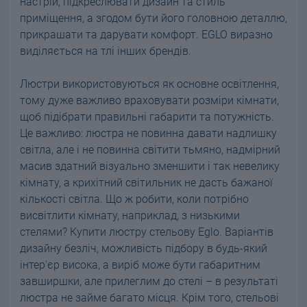
настрій, підкреслювати дизайн та стиль
приміщення, а згодом бути його головною деталлю,
прикрашати та дарувати комфорт. EGLO виразно
виділяється на тлі інших брендів.
Люстри використовуються як основне освітлення,
тому дуже важливо враховувати розміри кімнати,
щоб підібрати правильні габарити та потужність.
Це важливо: люстра не повинна давати надлишку
світла, але і не повинна світити тьмяно, надмірний
масив здатний візуально зменшити і так невелику
кімнату, а крихітний світильник не дасть бажаної
кількості світла. Що ж робити, коли потрібно
висвітлити кімнату, наприклад, з низькими
стелями? Купити люстру стельову Eglo. Варіантів
дизайну безліч, можливість підбору в будь-який
інтер'єр висока, а виріб може бути габаритним
завширшки, але прилеглим до стелі – в результаті
люстра не займе багато місця. Крім того, стельові