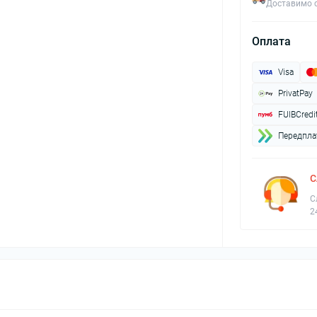
Доставимо с
Оплата
Visa
PrivatPay
FUIBCredi
Передплат
С
С
2