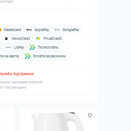
ьогодні
Mastercard
ApplePay
GooglePay
MonoCredit
PrivatCredit
t
LiqPay
Пiслясплата
а на картку
Оплата за рахунком
лужба підтримки
лужба підтримки клієнтів
4/7 без вихідних