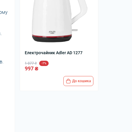
тому
.
Електрочайник Adler AD 1277
в.
1 077 ₴
-7%
997 ₴
До кошика