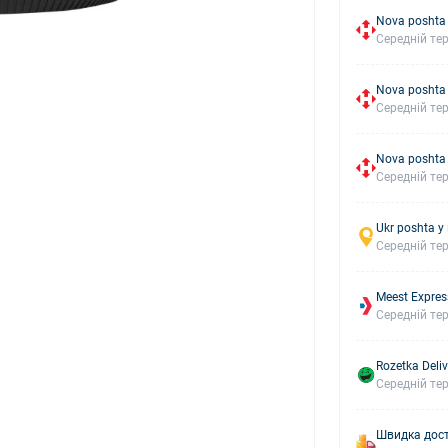
Nova poshta 
Середній тер
Nova poshta
Середній тер
Nova poshta
Середній тер
Ukr poshta у
Середній тер
Meest Expres
Середній тер
Rozetka Deliv
Середній тер
Швидка дост