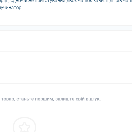
ції, одночасне приготування двох чашок кави, підігрів ча
апучинатор
 товар, станьте першим, залиште свій відгук.