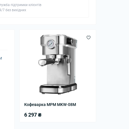
лужба підтримки клієнтів
4/7 без вихідних
и
Кофеварка MPM MKW-08M
6 297 ₴