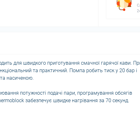
С
2
одить для швидкого приготування смачної гарячої кави. Пр
кціональний та практичний. Помпа робить тиск у 20 бар і
та насиченою.
улювання потужності подачі пари, програмування обсягів
hermoblock забезпечує швидке нагрівання за 70 секунд.