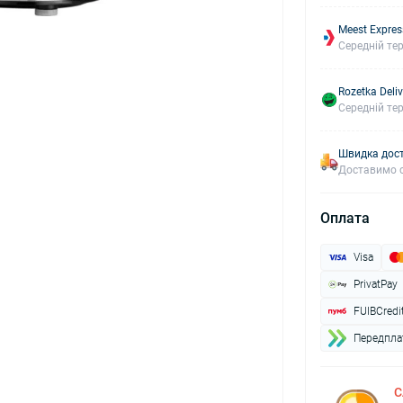
Meest Expres
Середній тер
Rozetka Deliv
Середній тер
Швидка дост
Доставимо с
Оплата
Visa
PrivatPay
FUIBCredi
Передплат
С