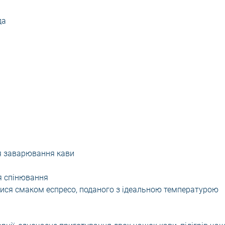
да
для заварювання кави
ля спінювання
тися смаком еспресо, поданого з ідеальною температурою