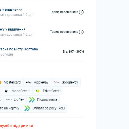
s у відділення
Тариф перевізника
мін доставки 1-2 дні
ery у відділення
Тариф перевізника
мін доставки 1-2 дні
авка по місту Полтава
Від 197 - 397 ₴
ьогодні
Mastercard
ApplePay
GooglePay
MonoCredit
PrivatCredit
t
LiqPay
Пiслясплата
а на картку
Оплата за рахунком
лужба підтримки