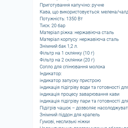
Приготування капучіно: ручне
Кава, що використовується: мелена/чал
Потужність: 1350 Вт
Тиск: 20 бар
Матеріал ріжка: нержавіюча сталь
Матеріал корпусу: нержавіюча сталь
Знімний бак 1,2 л.
Фільтр на 1 склянку (10 г)
Фільтр на 2 склянки (20 г)
Сопло для спінювання молока
Індикатор:
індикатор запуску пристрою
індикація підігріву води та готовності 
індикація процесу заварювання кави
індикація підігріву пари та готовності д
Підігрів чашок – дозволяє насолоджува
Знімний піддон для крапель
Гумові, неслизькі ніжки