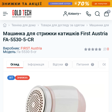
0
Клієнту
Техніка для дому
Товари для догляду за одягом
Машинки для в
Машинка для стрижки катишків First Austria
FA-5530-5-CR
Виробник:
FIRST Austria
0
Модель:
fa-5530-5-cr
Огляд
Інформація
Відгуки
0
Питання
0
Обмін
ХІТ
ЗНИЖКА