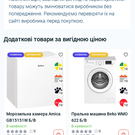
товару можуть змінюватися виробником без
попередження. Рекомендуємо перевіряти їх на
сайті виробника перед покупкою.
Додаткові товари за вигідною ціною
НОВИНКА
ВЖИВАНИЙ
НОВИНКА
ВЖИВАНИЙ
12
12
12
12
12
12
12
12
Морозильна камера Amica
Пральна машина Beko WMO
GB15151W Б/В
622 Б/В
В наявності
В наявності
0
0