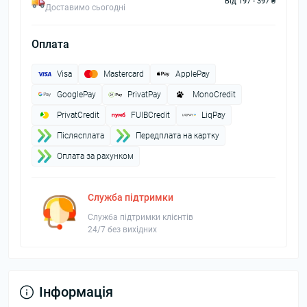
Від 197 - 397 ₴
Доставимо сьогодні
Оплата
Visa
Mastercard
ApplePay
GooglePay
PrivatPay
MonoCredit
PrivatCredit
FUIBCredit
LiqPay
Пiслясплата
Передплата на картку
Оплата за рахунком
Служба підтримки
Служба підтримки клієнтів
24/7 без вихідних
Інформація