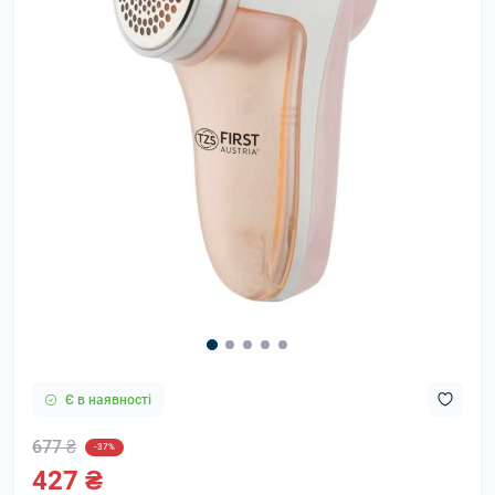
Є в наявності
677 ₴
-37%
427 ₴