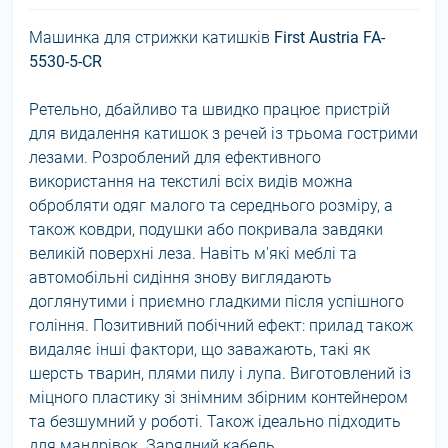
Машинка для стрижки катишків
First Austria FA-
5530-5-CR
Ретельно, дбайливо та швидко працює пристрій
для видалення катишок з речей із трьома гострими
лезами. Розроблений для ефективного
використання на текстилі всіх видів можна
обробляти одяг малого та середнього розміру, а
також ковдри, подушки або покривала завдяки
великій поверхні леза. Навіть м'які меблі та
автомобільні сидіння знову виглядають
доглянутими і приємно гладкими після успішного
гоління. Позитивний побічний ефект: прилад також
видаляє інші фактори, що заважають, такі як
шерсть тварин, плями пилу і лупа. Виготовлений із
міцного пластику зі знімним збірним контейнером
та безшумний у роботі. Також ідеально підходить
для мандрівок. Зарядний кабель.