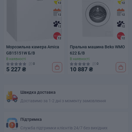
12
12
12
12
12
12
12
12
Морозильна камера Amica
Пральна машина Beko WMO
GB15151W Б/В
622 Б/В
В наявності
В наявності
0
0
5 227 ₴
10 887 ₴
Швидка доставка
Доставимо за 1-2 дні з моменту замовлення
Підтримка
Служба підтримки клієнтів 24/7 без вихідних