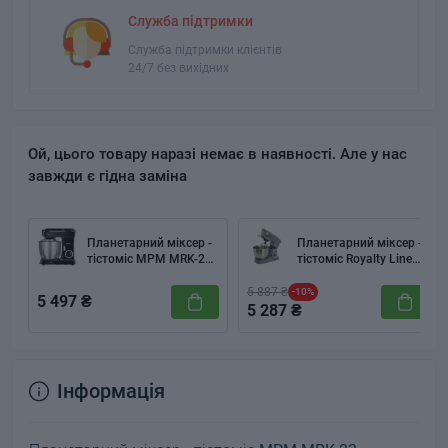
Служба підтримки
Служба підтримки клієнтів
24/7 без вихідних
Ой, цього товару наразі немає в наявності. Але у нас
завжди є гідна заміна
Планетарний міксер -
Планетарний міксер -
тістоміс MPM MRK-25
тістоміс Royalty Line
Black
RL-PKM-1900 Сірий
(Grey)
5 887 ₴
-10%
5 497 ₴
5 287 ₴
Інформація