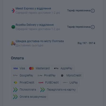
Meest Express у відділення
Тариф перевізника
Середній термін доставки 1-2 дні
Rozetka Delivery у відділення
Тариф перевізника
Середній термін доставки 1-2 дні
Швидка доставка по місту Полтава
Від 197 - 397 ₴
Доставимо сьогодні
Оплата
Visa
Mastercard
ApplePay
GooglePay
PrivatPay
MonoCredit
PrivatCredit
FUIBCredit
LiqPay
Пiслясплата
Передплата на картку
Оплата за рахунком