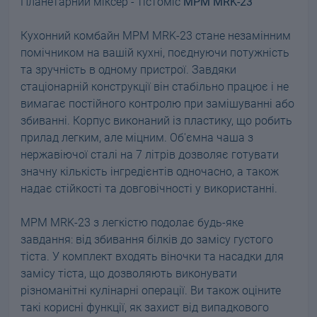
Планетарний міксер - тістоміс
MPM MRK-23
Кухонний комбайн MPM MRK-23 стане незамінним
помічником на вашій кухні, поєднуючи потужність
та зручність в одному пристрої. Завдяки
стаціонарній конструкції він стабільно працює і не
вимагає постійного контролю при замішуванні або
збиванні. Корпус виконаний із пластику, що робить
прилад легким, але міцним. Об'ємна чаша з
нержавіючої сталі на 7 літрів дозволяє готувати
значну кількість інгредієнтів одночасно, а також
надає стійкості та довговічності у використанні.
MPM MRK-23 з легкістю подолає будь-яке
завдання: від збивання білків до замісу густого
тіста. У комплект входять віночки та насадки для
замісу тіста, що дозволяють виконувати
різноманітні кулінарні операції. Ви також оціните
такі корисні функції, як захист від випадкового