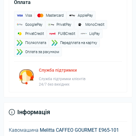
Оплата
Visa
Mastercard
ApplePay
GooglePay
PrivatPay
MonoCredit
PrivatCredit
FUIBCredit
LiqPay
Пiслясплата
Передплата на картку
Оплата за рахунком
Служба підтримки
Служба підтримки клієнтів
24/7 без вихідних
Інформація
Кавомашина
Melitta CAFFEO GOURMET E965-101