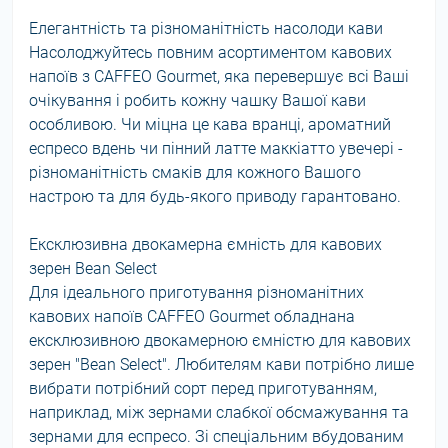
Елегантність та різноманітність насолоди кави
Насолоджуйтесь повним асортиментом кавових
напоїв з CAFFEO Gourmet, яка перевершує всі Ваші
очікування і робить кожну чашку Вашої кави
особливою. Чи міцна це кава вранці, ароматний
еспресо вдень чи пінний латте маккіатто увечері -
різноманітність смаків для кожного Вашого
настрою та для будь-якого приводу гарантовано.
Ексклюзивна двокамерна ємність для кавових
зерен Bean Select
Для ідеального приготування різноманітних
кавових напоїв CAFFEO Gourmet обладнана
ексклюзивною двокамерною ємністю для кавових
зерен "Bean Select". Любителям кави потрібно лише
вибрати потрібний сорт перед приготуванням,
наприклад, між зернами слабкої обсмажування та
зернами для еспресо. Зі спеціальним вбудованим