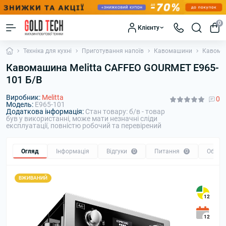
0
Клієнту
Техніка для кухні
Приготування напоїв
Кавомашини
Кавомаш
Кавомашина Melitta CAFFEO GOURMET E965-
101 Б/В
Виробник:
Melitta
0
Модель:
E965-101
Додаткова інформація:
Стан товару: б/в - товар
був у використанні, може мати незначні сліди
експлуатації, повністю робочий та перевірений
Огляд
Інформація
Відгуки
0
Питання
0
Обмін
ВЖИВАНИЙ
12
12