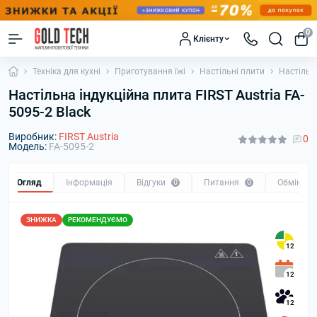
0
Клієнту
Техніка для кухні
Приготування їжі
Настільні плити
Настільна
Настільна індукційна плита FIRST Austria FA-
5095-2 Black
Виробник:
FIRST Austria
0
Модель:
FA-5095-2
Огляд
Інформація
Відгуки
0
Питання
0
Обмін та
ЗНИЖКА
РЕКОМЕНДУЄМО
12
12
12