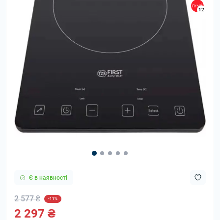
12
Є в наявності
2 577 ₴
-11%
2 297 ₴