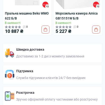
12
12
Пральна машина Beko WMO
Морозильна камера Amica
622 Б/В
GB15151W Б/В
В наявності
В наявності
0
0
10 887 ₴
5 227 ₴
Швидка доставка
Доставимо за 1-2 дні з моменту замовлення
Підтримка
Служба підтримки клієнтів 24/7 без вихідних
Розстрочка
Зручно оформляй оплату частинами або розстрочку