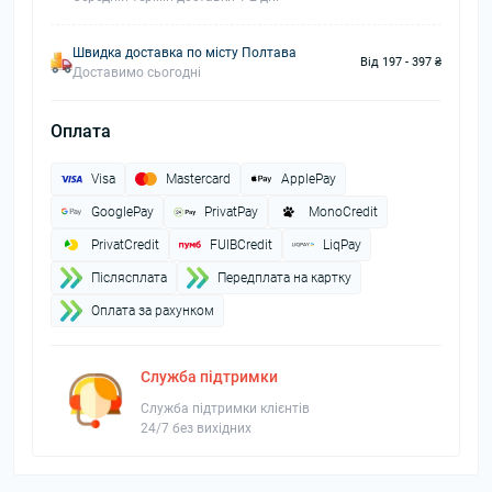
Швидка доставка по місту Полтава
Від 197 - 397 ₴
Доставимо сьогодні
Оплата
Visa
Mastercard
ApplePay
GooglePay
PrivatPay
MonoCredit
PrivatCredit
FUIBCredit
LiqPay
Пiслясплата
Передплата на картку
Оплата за рахунком
Служба підтримки
Служба підтримки клієнтів
24/7 без вихідних