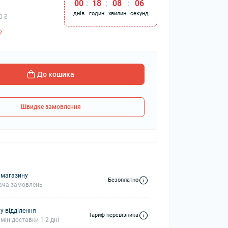
00
:
18
:
08
:
05
днів
годин
хвилин
секунд
0 ₴
?
колонки
Мікрофони
 колонки
До кошика
Швидке замовлення
 магазину
Безоплатно
ача замовлень
у відділення
Тариф перевізника
мін доставки 1-2 дні