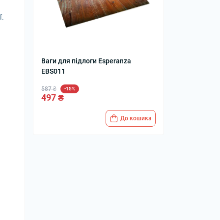
м
ї.
Ваги для підлоги Esperanza
EBS011
587 ₴
-15%
497 ₴
До кошика