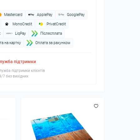
Mastercard
ApplePay
GooglePay
MonoCredit
PrivatCredit
t
LiqPay
Пiслясплата
а на картку
Оплата за рахунком
лужба підтримки
лужба підтримки клієнтів
4/7 без вихідних