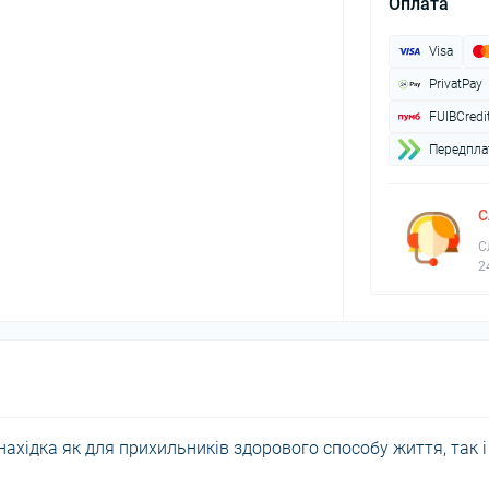
Оплата
Visa
PrivatPay
FUIBCredi
Передплат
С
С
2
знахідка як для прихильників здорового способу життя, так і