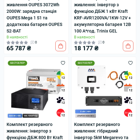
живлення OUPES 3072Wh
живлення: інвертор з
2000W: зарядна станція
функцією ДБЖ 1 кВт Kraft
OUPES Mega 1 S1 та
KRF-AVR1200VA/1КW-12V +
додаткова батарея OUPES
акумуляторна батарея 12В
S2-BAT
100 А*год. Trinix GEL
В наявності
В наявності
0
0
65 787 ₴
18 177 ₴
БЕСТСЕЛЕР
БЕСТСЕЛЕР
12
12
12
12
12
12
12
12
Комплект резервного
Комплект резервного
живлення: інвертор з
живлення: гібридний
функцією ДБЖ 800 Вт Kraft
інвертор 5kW Megarevo та