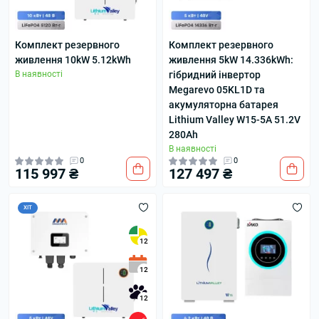
Комплект резервного
Комплект резервного
живлення 10kW 5.12kWh
живлення 5kW 14.336kWh:
В наявності
гібридний інвертор
Megarevo 05KL1D та
акумуляторна батарея
Lithium Valley W15-5A 51.2V
280Ah
В наявності
0
0
115 997 ₴
127 497 ₴
ХІТ
12
12
12