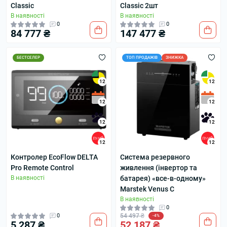
Classic
Classic 2шт
В наявності
В наявності
0
0
84 777 ₴
147 477 ₴
БЕСТСЕЛЕР
ТОП ПРОДАЖІВ
ЗНИЖКА
12
12
12
12
12
12
12
12
Контролер EcoFlow DELTA
Система резервного
Pro Remote Control
живлення (інвертор та
В наявності
батарея) «все-в-одному»
Marstek Venus C
В наявності
0
0
54 497 ₴
-4%
5 287 ₴
52 187 ₴