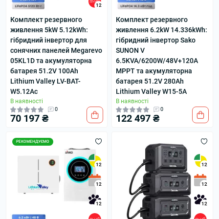
12
Комплект резервного
Комплект резервного
живлення 5kW 5.12kWh:
живлення 6.2kW 14.336kWh:
гібридний інвертор для
гібридний інвертор Sako
сонячних панелей Megarevo
SUNON V
05KL1D та акумуляторна
6.5KVA/6200W/48V+120A
батарея 51.2V 100Ah
MPPT та акумуляторна
Lithium Valley LV-BAT-
батарея 51.2V 280Ah
W5.12Ac
Lithium Valley W15-5A
В наявності
В наявності
0
0
70 197 ₴
122 497 ₴
РЕКОМЕНДУЄМО
12
12
12
12
12
12