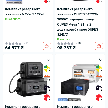
12
12
Комплект резервного
Комплект резервного
живлення 6.2kW 5.12kWh
живлення OUPES 3072Wh
В наявності
2000W: зарядна станція
OUPES Mega 1 S1 та 2
додаткові батареї OUPES
S2-BAT
В наявності
0
0
64 977 ₴
98 787 ₴
12
12
12
12
12
12
12
12
Комплект резервного
Комплект резервного