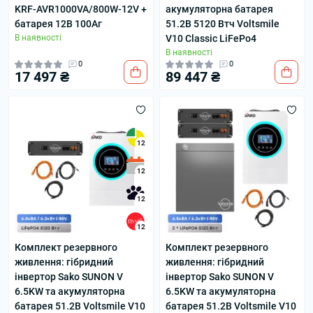
KRF-AVR1000VA/800W-12V +
акумуляторна батарея
батарея 12В 100Аг
51.2В 5120 Втч Voltsmile
В наявності
V10 Classic LiFePo4
В наявності
0
0
17 497 ₴
89 447 ₴
12
12
12
12
Комплект резервного
Комплект резервного
живлення: гібридний
живлення: гібридний
інвертор Sako SUNON V
інвертор Sako SUNON V
6.5KW та акумуляторна
6.5KW та акумуляторна
батарея 51.2В Voltsmile V10
батарея 51.2В Voltsmile V10