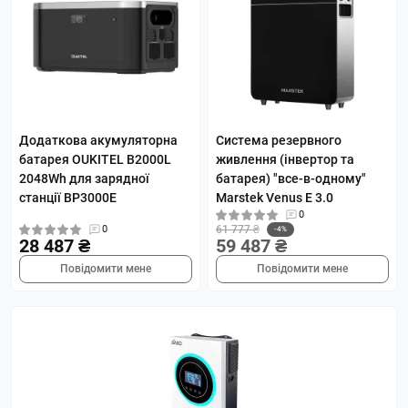
Додаткова акумуляторна
Система резервного
батарея OUKITEL B2000L
живлення (інвертор та
2048Wh для зарядної
батарея) "все-в-одному"
станції BP3000E
Marstek Venus E 3.0
0
0
61 777 ₴
-4%
28 487 ₴
59 487 ₴
Повідомити мене
Повідомити мене