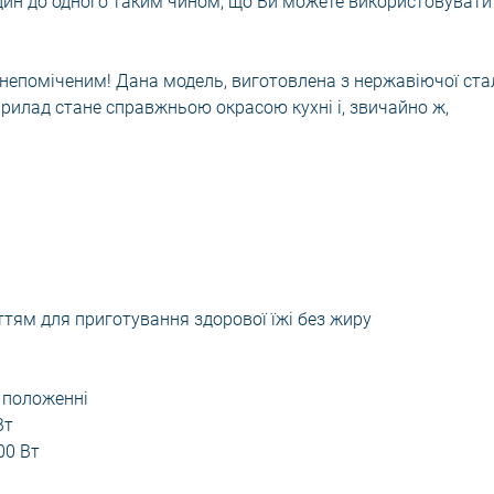
дин до одного таким чином, що Ви можете використовувати
епоміченим! Дана модель, виготовлена з нержавіючої стал
Прилад стане справжньою окрасою кухні і, звичайно ж,
тям для приготування здорової їжі без жиру
 положенні
Вт
00 Вт