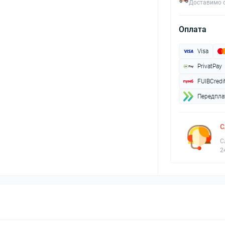
Доставимо с
Оплата
Visa
PrivatPay
FUIBCredi
Передплат
С
С
2