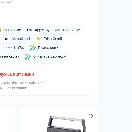
ьогодні
Mastercard
ApplePay
GooglePay
MonoCredit
PrivatCredit
t
LiqPay
Пiслясплата
а на картку
Оплата за рахунком
лужба підтримки
лужба підтримки клієнтів
4/7 без вихідних