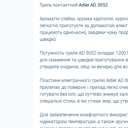
Гриль контактний
Adler AD 3052
Ароматні стейки, хрумка картопля, курячі
легкістю приготуєте за допомогою елект
працюють одночасно, завдяки чому прод
швидко.
Потужність гриля AD 3052 складає 1200 
для смаження та швидке приготування ва
створите сніданок, обід чи вечерю для вс
Пластини електричного грилю Adler AD 3
прилипає до поверхні і прилад легко оч
готувати без олії, що суттєво знижує кал
спеціальні стоки, в які стікає жир, що у
Для забезпечення комфортного використ
індикатором температури, а також зручн