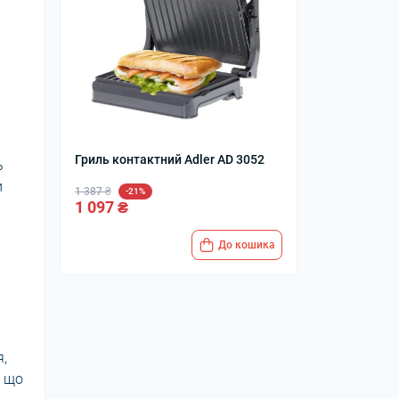
Гриль контактний Adler AD 3052
ь
и
1 387 ₴
-21%
1 097 ₴
До кошика
,
, що