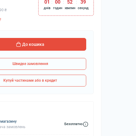
01
:
00
:
52
:
39
днів
годин
хвилин
секунд
90 ₴
?
колонки
Мікрофони
 колонки
До кошика
Швидке замовлення
Купуй частинами або в кредит
 магазину
Безоплатно
ача замовлень