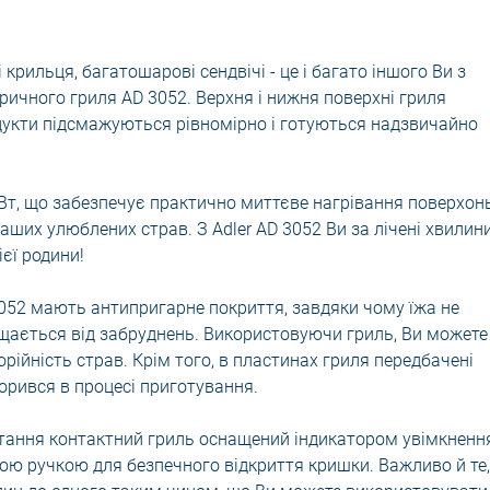
 крильця, багатошарові сендвічі - це і багато іншого Ви з
ричного гриля AD 3052. Верхня і нижня поверхні гриля
укти підсмажуються рівномірно і готуються надзвичайно
Вт, що забезпечує практично миттєве нагрівання поверхон
ших улюблених страв. З Adler AD 3052 Ви за лічені хвилин
ієї родини!
052 мають антипригарне покриття, завдяки чому їжа не
ищається від забруднень. Використовуючи гриль, Ви можете
орійність страв. Крім того, в пластинах гриля передбачені
творився в процесі приготування.
ання контактний гриль оснащений індикатором увімкнення
ою ручкою для безпечного відкриття кришки. Важливо й те