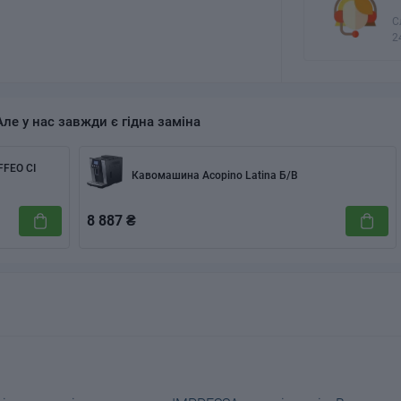
С
2
Але у нас завжди є гідна заміна
FFEO CI
Кавомашина Acopino Latina Б/В
8 887 ₴