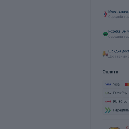
Meest Expres
Середній тер
Rozetka Deliv
Середній тер
Швидка дост
Доставимо с
Оплата
Visa
PrivatPay
FUIBCredi
Передплат
С