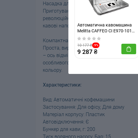
Насадка для приготування дрібної порист
Приготування молочної піни неповторної 
революційна технологія приготування дрі
Автоматична кавомашина
кавові напої можна прикрасити апетитно
Melitta CAFFEO CI E970-101
Silver Б/В
Компактна елегантність
10 177 ₴
-9%
Проста, виразна форма, компактний розм
9 287 ₴
– ось відмінні риси кавомашини IMPRESSA
особливого шарму завдяки корпусу з ел
кольору.
Характеристики:
Вид: Автоматичні кофемашини
Застосування: Для офісу, Для дому
Матеріал корпусу: Пластик
Автовідключення: Є
Бункер для кави, г: 200
Тиск водяного насосу, Бар: 15