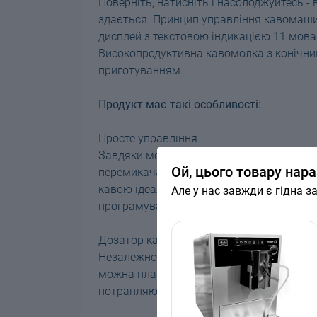
Поверніть, натисніть і насолоджуйтесь -
здається. Принцип управління кавомаши
дисплей з текстовою індикацією 11 мова
Високопродуктивна кавомолка з конічн
приготуванням.
Продукт має такі особливості:
Просте управління
Завдяки можливості керування кавомаш
Ой, цього товару нара
перемикача Rotary Switch та дисплея з 
кавою ідеальної якості, достатньо натис
Але у нас завжди є гідна з
програмування та обслуговування.
Дозатор кави, що регулюється по висоті
Незалежно від того, виберіть Ви маленьк
можна плавно відрегулювати по висоті ч
потрапляють на корпус кавомашини, а ка