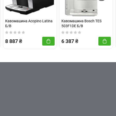
ої піни
якості ніжної дрібнопористої консистенції забезпечує
бної пористої піни. За допомогою цієї насадки улюблені
Кавомашина Acopino Latina
Кавомашина Bosch TES
ю короною із молочної піни.
Б/В
503F1DE Б/В
ір, високоякісні матеріали та безкомпромісна якість обро
8 887 ₴
6 387 ₴
 C60. Вона підійде до будь-якого інтер'єру і надасть йому
егантною комбінацією матових і глянсових поверхонь чорн