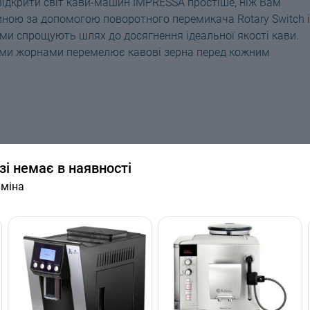
 відкрити світ кави-машин IMPRESSA простіше, ніж Вам
ною за допомогою поворотного перемикача Rotary Switch і
ми спрощують шлях до досягнення ідеальної якості кави.
ими жорнами перемелює кавові зерна перед кожним
иною за допомогою інтелектуального поворотного
зі немає в наявності
текстовою індикацією 11 мовами, для того щоб насолодитис
кання однієї кнопки. Так само просто виконується
аміна
у чашку для еспресо або велику чашку для кави, дозатор к
ашки (від 65 до 111 мм). Завдяки цьому бризки кави не
вова крему набуває чудової густої консистенції.