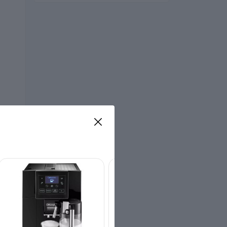
я
ави