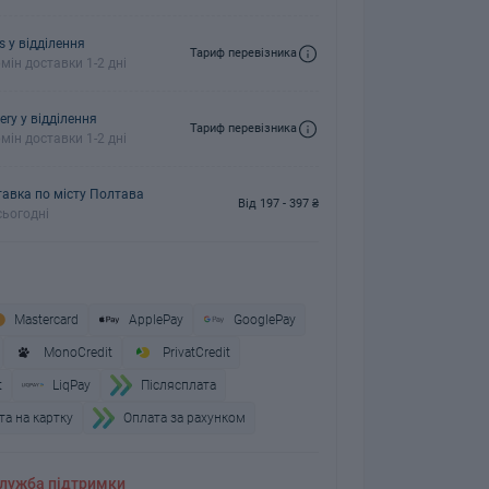
s у відділення
Тариф перевізника
мін доставки 1-2 дні
ery у відділення
Тариф перевізника
мін доставки 1-2 дні
авка по місту Полтава
Від 197 - 397 ₴
ьогодні
Mastercard
ApplePay
GooglePay
MonoCredit
PrivatCredit
t
LiqPay
Пiслясплата
а на картку
Оплата за рахунком
лужба підтримки