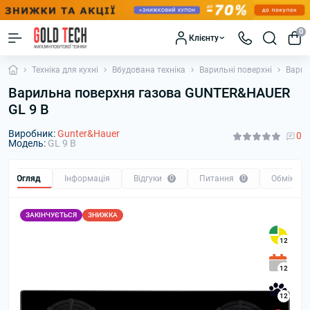
0
Клієнту
Техніка для кухні
Вбудована техніка
Варильні поверхні
Варил
Варильна поверхня газова GUNTER&HAUER
GL 9 B
Виробник:
Gunter&Hauer
0
Модель:
GL 9 B
Огляд
Інформація
Відгуки
0
Питання
0
Обмін та
ЗАКІНЧУЄТЬСЯ
ЗНИЖКА
12
12
12