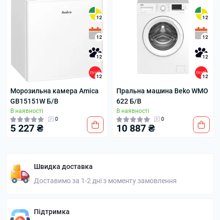
12
12
12
12
12
12
12
12
Морозильна камера Amica
Пральна машина Beko WMO
GB15151W Б/В
622 Б/В
В наявності
В наявності
0
0
5 227 ₴
10 887 ₴
Швидка доставка
Доставимо за 1-2 дні з моменту замовлення
Підтримка