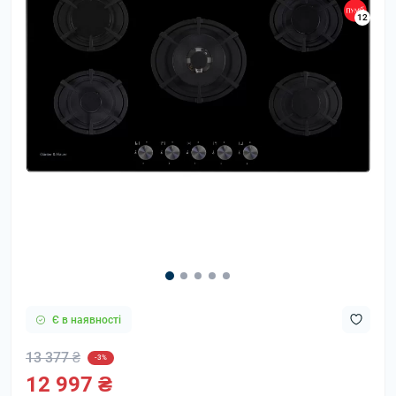
12
Є в наявності
13 377 ₴
-3%
12 997 ₴