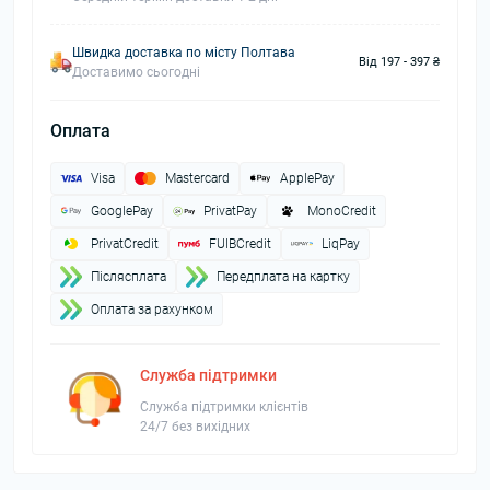
Швидка доставка по місту Полтава
Від 197 - 397 ₴
Доставимо сьогодні
Оплата
Visa
Mastercard
ApplePay
GooglePay
PrivatPay
MonoCredit
PrivatCredit
FUIBCredit
LiqPay
Пiслясплата
Передплата на картку
Оплата за рахунком
Служба підтримки
Служба підтримки клієнтів
24/7 без вихідних