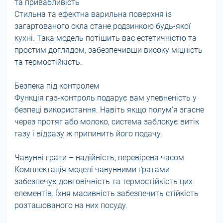
та привабливість
Стильна та ефектна варильна поверхня із
загартованого скла стане родзинкою будь-якої
кухні. Така модель потішить вас естетичністю та
простим доглядом, забезпечивши високу міцність
та термостійкість.
Безпека під контролем
Функція газ-контроль подарує вам упевненість у
безпеці використання. Навіть якщо полум'я згасне
через протяг або молоко, система заблокує витік
газу і відразу ж припинить його подачу.
Чавунні грати – надійність, перевірена часом
Комплектація моделі чавунними ґратами
забезпечує довговічність та термостійкість цих
елементів. Їхня масивність забезпечить стійкість
розташованого на них посуду.